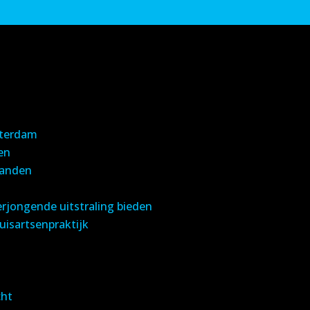
sterdam
en
 tanden
erjongende uitstraling bieden
isartsenpraktijk
cht